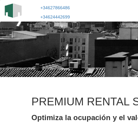
+34627866486
+34624442699
PREMIUM RENTAL 
Optimiza la ocupación y el val