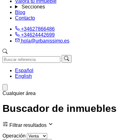
Valora tu inmueble
Secciones
Blog
Contacto
+34627866486
+34624442699
hola@urbanissimo.es
Español
English
Cualquier área
Buscador de inmuebles
Filtrar resultados
Operación