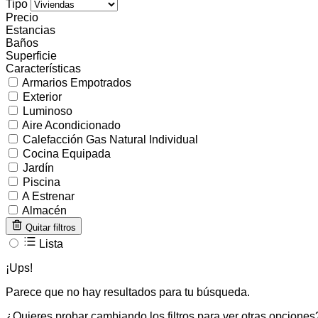
Tipo
Precio
Estancias
Baños
Superficie
Características
Armarios Empotrados
Exterior
Luminoso
Aire Acondicionado
Calefacción Gas Natural Individual
Cocina Equipada
Jardín
Piscina
A Estrenar
Almacén
Quitar filtros
Lista
¡Ups!
Parece que no hay resultados para tu búsqueda.
¿Quieres probar cambiando los filtros para ver otras opciones