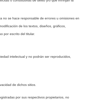
citas o constitutivas de delito y/o que infrinjan la
ria no se hace responsable de errores u omisiones en
odificación de los textos, diseños, gráficos,
 por escrito del titular.
piedad intelectual y no podrán ser reproducidos,
ivacidad de dichos sitios.
gistradas por sus respectivos propietarios, no