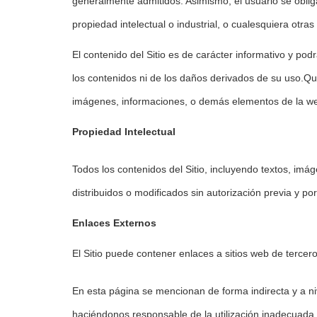
generalmente admitidos. Asimismo, el usuario se obliga a 
propiedad intelectual o industrial, o cualesquiera otra
El contenido del Sitio es de carácter informativo y p
los contenidos ni de los daños derivados de su uso.Que
imágenes, informaciones, o demás elementos de la web,
Propiedad Intelectual
Todos los contenidos del Sitio, incluyendo textos, imá
distribuidos o modificados sin autorización previa y por e
Enlaces Externos
El Sitio puede contener enlaces a sitios web de terceros
En esta página se mencionan de forma indirecta y a niv
haciéndonos responsable de la utilización inadecuada