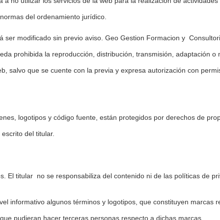
no utilizar los servicios de la web para la realización de actividades ilí
s normas del ordenamiento jurídico.
odrá ser modificado sin previo aviso. Geo Gestion Formacion y Consulto
da prohibida la reproducción, distribución, transmisión, adaptación o m
 salvo que se cuente con la previa y expresa autorización con permiso
genes, logotipos y código fuente, están protegidos por derechos de pro
scrito del titular.
. El titular no se responsabiliza del contenido ni de las políticas de pr
el informativo algunos términos y logotipos, que constituyen marcas re
 que pudieran hacer terceras personas respecto a dichas marcas.