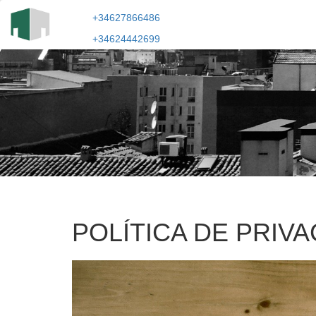
+34627866486
+34624442699
POLÍTICA DE PRIV